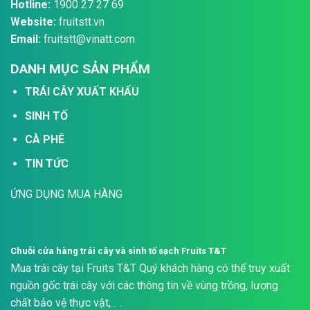
Hotline:
1900 27 27 69
Website:
fruitstt.vn
Email:
fruitstt@vinatt.com
DANH MỤC SẢN PHẨM
TRÁI CÂY XUẤT KHẨU
SINH TỐ
CÀ PHÊ
TIN TỨC
ỨNG DỤNG MUA HÀNG
Chuỗi cửa hàng trái cây và sinh tố sạch Fruits T&T
Mua trái cây tại Fruits T&T Quý khách hàng có thể truy xuất
nguồn gốc trái cây với các thông tin về vùng trồng, lượng
chất bảo vệ thực vật,... .