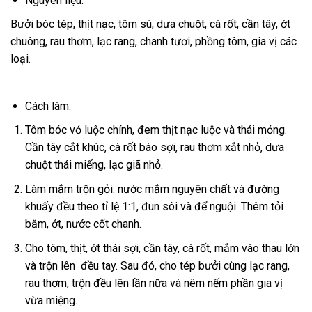
Nguyên liệu:
Bưởi bóc tép, thịt nạc, tôm sú, dưa chuột, cà rốt, cần tây, ớt
chuông, rau thơm, lạc rang, chanh tươi, phồng tôm, gia vị các
loại.
Cách làm:
Tôm bóc vỏ luộc chính, đem thịt nạc luộc và thái mỏng.
Cần tây cắt khúc, cà rốt bào sợi, rau thơm xắt nhỏ, dưa
chuột thái miếng, lạc giã nhỏ.
Làm mắm trộn gỏi: nước mắm nguyên chất và đường
khuấy đều theo tỉ lệ 1:1, đun sôi và để nguội. Thêm tỏi
băm, ớt, nước cốt chanh.
Cho tôm, thịt, ớt thái sợi, cần tây, cà rốt, mắm vào thau lớn
và trộn lên đều tay. Sau đó, cho tép bưởi cùng lạc rang,
rau thơm, trộn đều lên lần nữa và nêm nếm phần gia vị
vừa miệng.