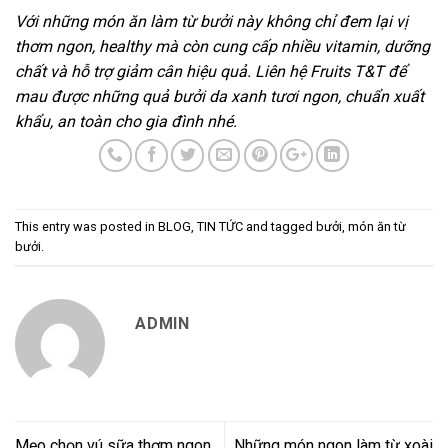
Với những món ăn làm từ bưởi này không chỉ đem lại vị
thơm ngon, healthy mà còn cung cấp nhiều vitamin, dưỡng
chất và hỗ trợ giảm cân hiệu quả. Liên hệ Fruits T&T để
mau được những quả bưởi da xanh tươi ngon, chuẩn xuất
khẩu, an toàn cho gia đình nhé.
This entry was posted in
BLOG
,
TIN TỨC
and tagged
bưởi
,
món ăn từ
bưởi
.
ADMIN
Mẹo chọn vú sữa thơm ngon
Những món ngon làm từ xoài