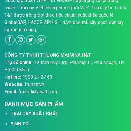
thuộc tập đoàn VINA T&T GROUP hoạt động với phương
châm: "Trái cây Việt chinh phục người Việt". Trái cây tại Fruits
T&T được trồng trọt theo tiêu chuẩn xuất khẩu quốc tế
GlobalGAP, HACCP, APHIS,... đảm bảo trái cây sạch đến tay
người tiêu dùng.
CÔNG TY TNHH THƯƠNG MẠI VINA H&T
Trụ sở chính:
79 Trần Huy Liệu, Phường 11, Phú Nhuận, TP.
Hồ Chí Minh
Hotline:
1900 27 27 69
Website:
fruitstt.vn
Email:
fruitstt@vinatt.com
DANH MỤC SẢN PHẨM
TRÁI CÂY XUẤT KHẨU
SINH TỐ