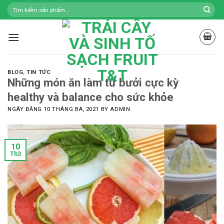
Skip
to
content
BLOG
,
TIN TỨC
Những món ăn làm từ bưởi cực kỳ
healthy và balance cho sức khỏe
NGÀY ĐĂNG
10 THÁNG BA, 2021
BY
ADMIN
10
Th3