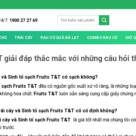
24/7:
1900 27 27 69
CHỦ
TRÁI CÂY
RAU CỦ QUẢ ĐÀ LẠT
COMBO RAU CỦ
GIỎ 
T giải đáp thắc mắc với những câu hỏi 
ây và Sinh tố sạch Fruits T&T có sạch không?
ố sạch Fruits T&T
đều có nguồn gốc xuất xứ rõ ràng, là những loạ
 không hóa chất.
Fruits T&T
luôn sẵn sàng cung cấp giấy chứng 
rái cây và Sinh tố sạch Fruits T&T có cố định không?
 cây và Sinh tố sạch Fruits T&T
là giá tốt nhất mà chúng tôi 
o trước.