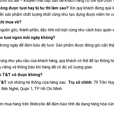
rình ưu đãi – khuyến mãi hấp dẫn để khách hàng có thể lựa chọn s
ông được tươi hay bị hư thì làm sao?
Xin quý khách đừng quá l
ến sản phẩm chất lượng nhất cũng như tạo dựng được niềm tin với
 khi mua về?
 nguồn gốc, thành phần, đặc tính nổi bật cũng như cách bảo quản 
bảo tươi ngon mỗi ngày không?
rong ngày để đảm bảo độ tươi. Sản phẩm được đóng gói cẩn thận
ợng như yêu cầu của khách hàng, quý khách có thể để lại thông t
u riêng và thông báo khi hàng đã có đủ số lượng giao.
its T&T có được không?
 T&T
với những hệ thống cửa hàng sau:
Trụ sở chính:
79 Trần Huy
 Bến Nghé, Quận 1, TP. Hồ Chí Minh
ên mua hàng trên Website để đảm bảo tính đa dạng hàng hóa cũng