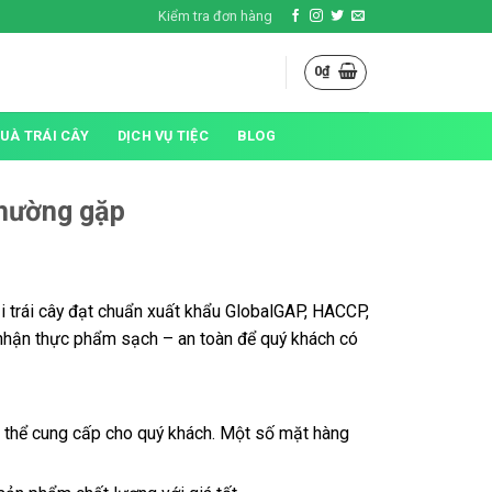
Kiểm tra đơn hàng
0
₫
QUÀ TRÁI CÂY
DỊCH VỤ TIỆC
BLOG
thường gặp
i trái cây đạt chuẩn xuất khẩu GlobalGAP, HACCP,
nhận thực phẩm sạch – an toàn để quý khách có
có thể cung cấp cho quý khách. Một số mặt hàng