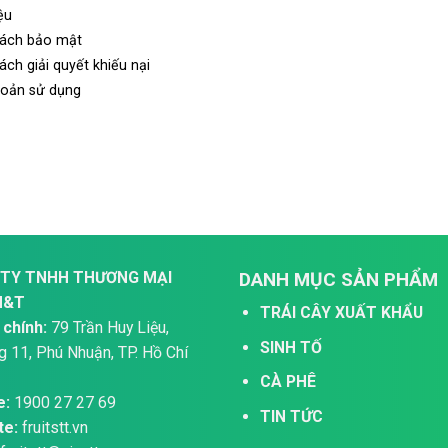
ệu
sách bảo mật
ách giải quyết khiếu nại
hoản sử dụng
TY TNHH THƯƠNG MẠI
DANH MỤC SẢN PHẨM
H&T
TRÁI CÂY XUẤT KHẨU
 chính:
79 Trần Huy Liệu,
SINH TỐ
 11, Phú Nhuận, TP. Hồ Chí
CÀ PHÊ
e:
1900 27 27 69
TIN TỨC
te:
fruitstt.vn