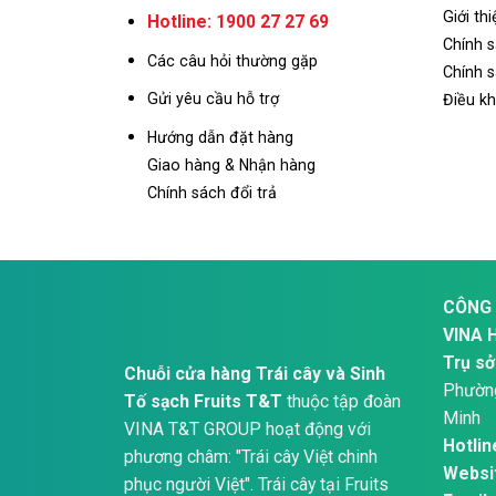
Giới thi
Hotline: 1900 27 27 69
Chính 
Các câu hỏi thường gặp
Chính s
Gửi yêu cầu hỗ trợ
Điều k
Hướng dẫn đặt hàng
Giao hàng & Nhận hàng
Chính sách đổi trả
CÔNG 
VINA 
Trụ sở
Chuỗi cửa hàng Trái cây và Sinh
Phường
Tố sạch Fruits T&T
thuộc tập đoàn
Minh
VINA T&T GROUP hoạt động với
Hotlin
phương châm: "Trái cây Việt chinh
Websi
phục người Việt". Trái cây tại Fruits