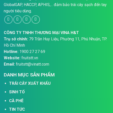
GlobalGAP, HACCP, APHIS,... đảm bảo trái cây sạch đến tay
người tiêu dùng.
CÔNG TY TNHH THƯƠNG MẠI VINA H&T
Trụ sở chính:
79 Trần Huy Liệu, Phường 11, Phú Nhuận, TP.
Hồ Chí Minh
Hotline:
1900 27 27 69
Website:
fruitstt.vn
Email:
fruitstt@vinatt.com
DANH MỤC SẢN PHẨM
TRÁI CÂY XUẤT KHẨU
SINH TỐ
CÀ PHÊ
TIN TỨC