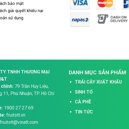
sách bảo mật
ách giải quyết khiếu nại
hoản sử dụng
TY TNHH THƯƠNG MẠI
DANH MỤC SẢN PHẨM
H&T
TRÁI CÂY XUẤT KHẨU
 chính:
79 Trần Huy Liệu,
SINH TỐ
 11, Phú Nhuận, TP. Hồ Chí
CÀ PHÊ
e:
1900 27 27 69
TIN TỨC
te:
fruitstt.vn
fruitstt@vinatt.com