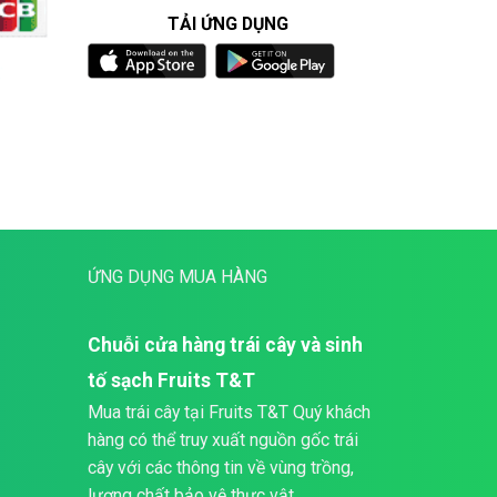
TẢI ỨNG DỤNG
ỨNG DỤNG MUA HÀNG
Chuỗi cửa hàng trái cây và sinh
tố sạch Fruits T&T
Mua trái cây tại Fruits T&T Quý khách
hàng có thể truy xuất nguồn gốc trái
cây với các thông tin về vùng trồng,
lượng chất bảo vệ thực vật,... .