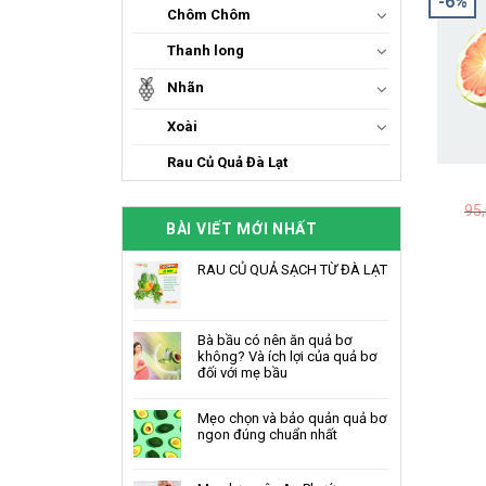
-6%
Chôm Chôm
Thanh long
Nhãn
Xoài
Rau Củ Quả Đà Lạt
95
BÀI VIẾT MỚI NHẤT
RAU CỦ QUẢ SẠCH TỪ ĐÀ LẠT
Bà bầu có nên ăn quả bơ
không? Và ích lợi của quả bơ
đối với mẹ bầu
Mẹo chọn và bảo quản quả bơ
ngon đúng chuẩn nhất