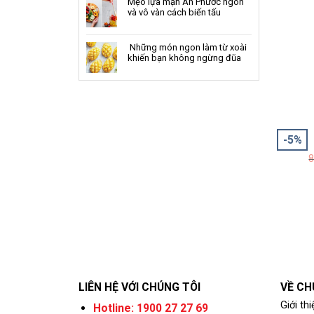
Mẹo lựa mận An Phước ngon
và vô vàn cách biến tấu
Những món ngon làm từ xoài
khiến bạn không ngừng đũa
-5%
8
LIÊN HỆ VỚI CHÚNG TÔI
VỀ CH
Giới thi
Hotline: 1900 27 27 69