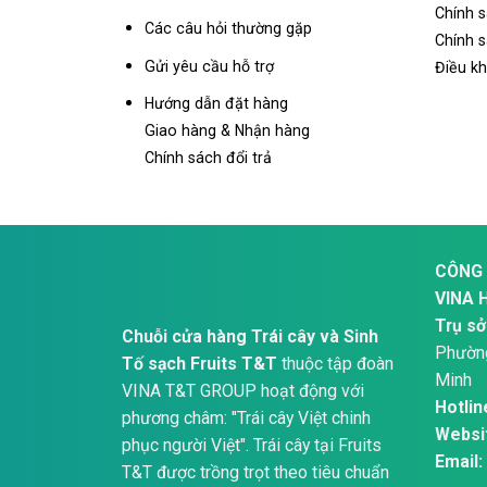
Chính 
Các câu hỏi thường gặp
Chính s
Gửi yêu cầu hỗ trợ
Điều k
Hướng dẫn đặt hàng
Giao hàng & Nhận hàng
Chính sách đổi trả
CÔNG 
VINA 
Trụ sở
Chuỗi cửa hàng Trái cây và Sinh
Phường
Tố sạch Fruits T&T
thuộc tập đoàn
Minh
VINA T&T GROUP hoạt động với
Hotlin
phương châm: "Trái cây Việt chinh
Websi
phục người Việt". Trái cây tại Fruits
Email:
T&T được trồng trọt theo tiêu chuẩn