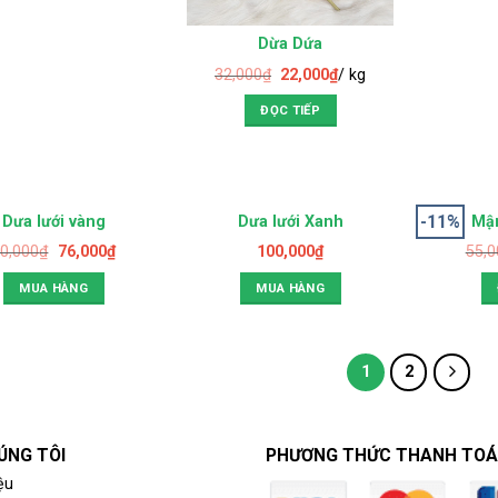
Dừa Dứa
32,000
₫
22,000
₫
/ kg
ĐỌC TIẾP
-11%
H
Dưa lưới vàng
Dưa lưới Xanh
Mậ
0,000
₫
76,000
₫
100,000
₫
55,0
MUA HÀNG
MUA HÀNG
1
2
ÚNG TÔI
PHƯƠNG THỨC THANH TO
ệu