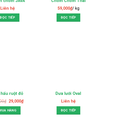
ẾT HÀNG
HẾT HÀNG
m chôm JAVA
Chôm Chôm Thái
Liên hệ
59,000
₫
/ kg
ĐỌC TIẾP
ĐỌC TIẾP
HẾT HÀNG
 hấu ruột đỏ
Dưa lưới Oval
00
₫
29,000
₫
Liên hệ
MUA HÀNG
ĐỌC TIẾP