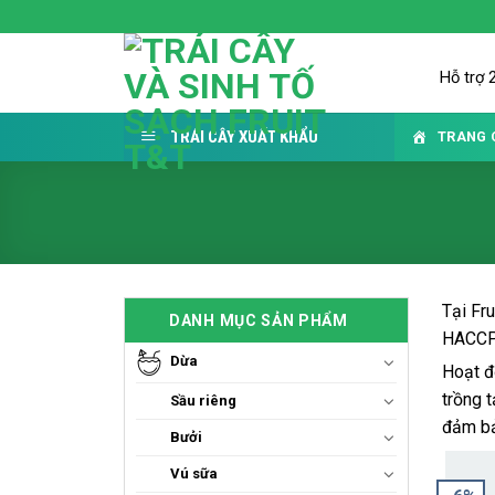
Skip
to
content
Hỗ trợ 
TRÁI CÂY XUẤT KHẨU
TRANG 
Tại Fr
DANH MỤC SẢN PHẨM
HACCP,
Dừa
Hoạt đ
trồng t
Sầu riêng
đảm bảo
Bưởi
Vú sữa