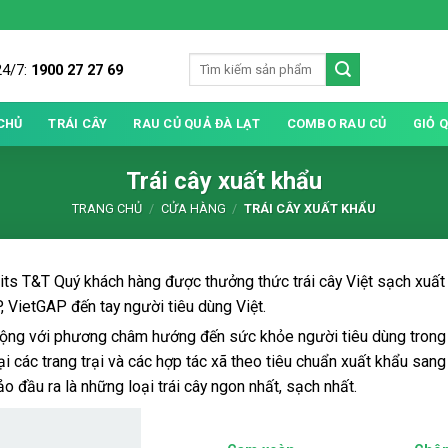
24/7:
1900 27 27 69
CHỦ
TRÁI CÂY
RAU CỦ QUẢ ĐÀ LẠT
COMBO RAU CỦ
GIỎ 
Trái cây xuất khẩu
TRANG CHỦ
/
CỬA HÀNG
/
TRÁI CÂY XUẤT KHẨU
uits T&T Quý khách hàng được thưởng thức trái cây Việt sạch xuất
 VietGAP đến tay người tiêu dùng Việt.
ộng với phương châm hướng đến sức khỏe người tiêu dùng trong n
ại các trang trại và các hợp tác xã theo tiêu chuẩn xuất khẩu sang
 đầu ra là những loại trái cây ngon nhất, sạch nhất.