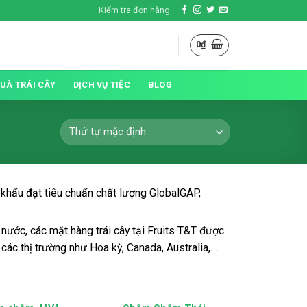
Kiểm tra đơn hàng
0
₫
QUÀ TRÁI CÂY
DỊCH VỤ TIỆC
BLOG
 khẩu đạt tiêu chuẩn chất lượng GlobalGAP,
ước, các mặt hàng trái cây tại Fruits T&T được
 các thị trường như Hoa kỳ, Canada, Australia,…