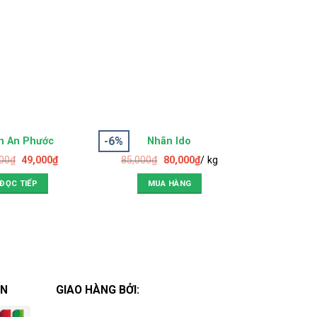
-6%
ẾT HÀNG
n An Phước
Nhãn Ido
00
₫
49,000
₫
85,000
₫
80,000
₫
/ kg
ĐỌC TIẾP
MUA HÀNG
ÁN
GIAO HÀNG BỞI: