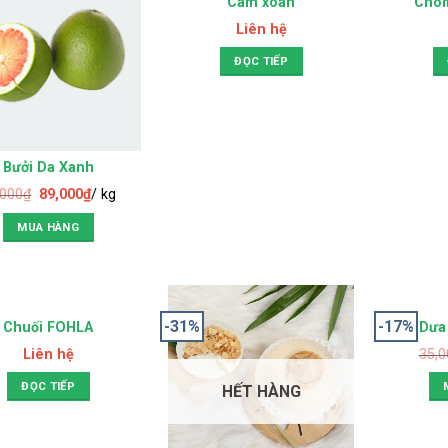
HẾT HÀNG
H
Cam xoàn
Chô
Liên hệ
ĐỌC TIẾP
Bưởi Da Xanh
,000
₫
89,000
₫
/ kg
MUA HÀNG
-31%
-17%
HẾT HÀNG
Chuối FOHLA
Dưa
Liên hệ
35,0
ĐỌC TIẾP
HẾT HÀNG