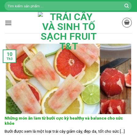
Skip
to
content
10
Th3
Những món ăn làm từ bưởi cực kỳ healthy và balance cho sức
khỏe
Bưởi được xem là một loại trái cây giảm cây, đẹp da, tốt cho sức [...]