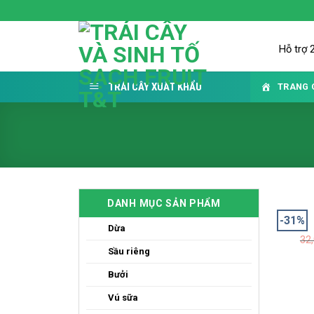
Skip
to
content
Hỗ trợ 
TRÁI CÂY XUẤT KHẨU
TRANG 
DANH MỤC SẢN PHẨM
-31%
Dừa
32
Sầu riêng
Bưởi
Vú sữa