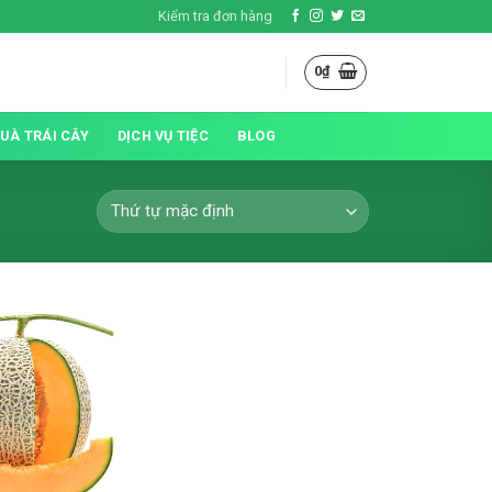
Kiểm tra đơn hàng
0
₫
QUÀ TRÁI CÂY
DỊCH VỤ TIỆC
BLOG