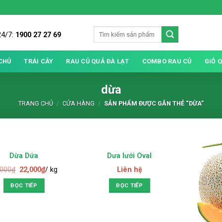
24/7:
1900 27 27 69
CHỦ
TRÁI CÂY
RAU CỦ QUẢ ĐÀ LẠT
COMBO RAU CỦ
GIỎ 
dừa
TRANG CHỦ
/
CỬA HÀNG
/
SẢN PHẨM ĐƯỢC GẮN THẺ “DỪA”
HẾT HÀNG
HẾT HÀNG
Dừa Dứa
Dưa lưới Oval
,000
₫
22,000
₫
/ kg
Liên hệ
ĐỌC TIẾP
ĐỌC TIẾP