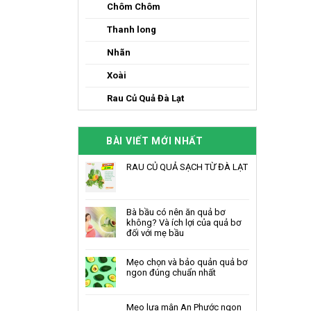
Chôm Chôm
Thanh long
Nhãn
Xoài
Rau Củ Quả Đà Lạt
BÀI VIẾT MỚI NHẤT
RAU CỦ QUẢ SẠCH TỪ ĐÀ LẠT
Bà bầu có nên ăn quả bơ
không? Và ích lợi của quả bơ
đối với mẹ bầu
Mẹo chọn và bảo quản quả bơ
ngon đúng chuẩn nhất
Mẹo lựa mận An Phước ngon