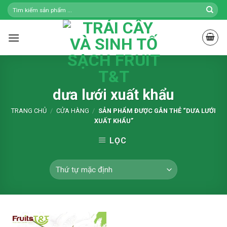
Skip
to
content
dưa lưới xuất khẩu
TRANG CHỦ
/
CỬA HÀNG
/
SẢN PHẨM ĐƯỢC GẮN THẺ “DƯA LƯỚI
XUẤT KHẨU”
LỌC