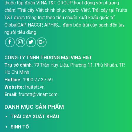
thuộc tập đoàn VINA T&T GROUP hoạt động với phương
châm: "Trái cây Việt chinh phục người Việt". Trái cây tại Fruits
T&T được trồng trọt theo tiêu chuẩn xuất khẩu quốc tế
GlobalGAP, HACCP, APHIS,... đảm bảo trái cây sạch đến tay
người tiêu dùng.
CÔNG TY TNHH THƯƠNG MẠI VINA H&T
Trụ sở chính:
79 Trần Huy Liệu, Phường 11, Phú Nhuận, TP.
Hồ Chí Minh
Hotline:
1900 27 27 69
Website:
fruitstt.vn
Email:
fruitstt@vinatt.com
DANH MỤC SẢN PHẨM
TRÁI CÂY XUẤT KHẨU
SINH TỐ