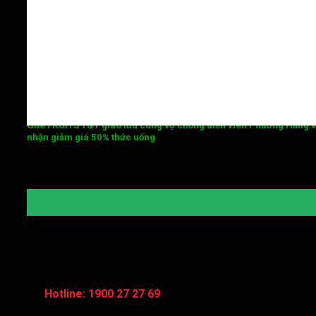
Ghé FRUITS T&T giao lưu cùng vợ chồng diễn viên Phương Hằng 
nhận giảm giá 50% thức uống
Để tri ân quý khách hàng đã ủng hộ và sử dụng sản phẩm tạ
[...]
25
Th7
LIÊN HỆ VỚI CHÚNG TÔI
Hotline: 1900 27 27 69
Các câu hỏi thường gặp