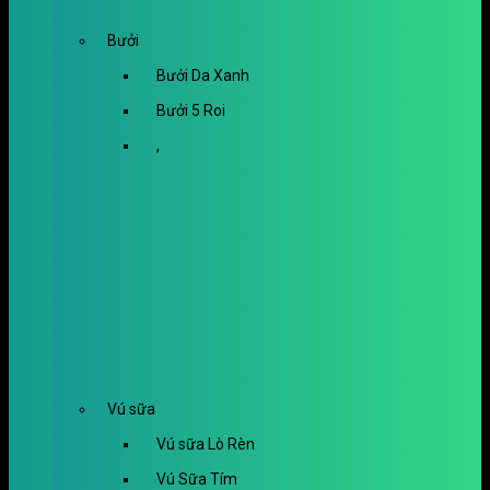
Bưởi
Bưởi Da Xanh
Bưởi 5 Roi
,
Vú sữa
Vú sữa Lò Rèn
Vú Sữa Tím