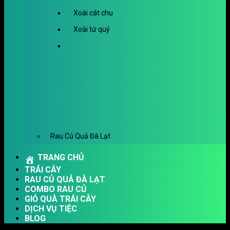
Xoài cát chu
Xoài tứ quý
.
Rau Củ Quả Đà Lạt
TRANG CHỦ
TRÁI CÂY
RAU CỦ QUẢ ĐÀ LẠT
COMBO RAU CỦ
GIỎ QUÀ TRÁI CÂY
DỊCH VỤ TIỆC
BLOG