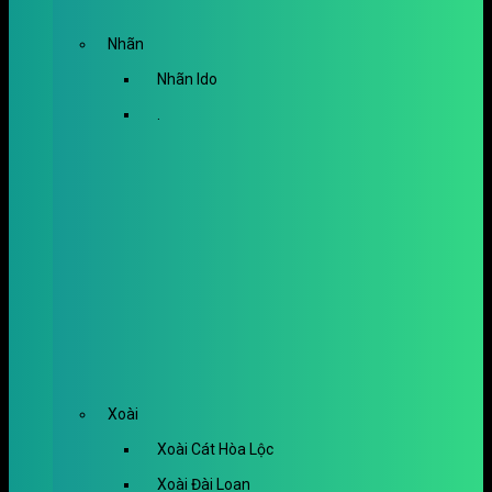
Nhãn
Nhãn Ido
.
Xoài
Xoài Cát Hòa Lộc
Xoài Đài Loan