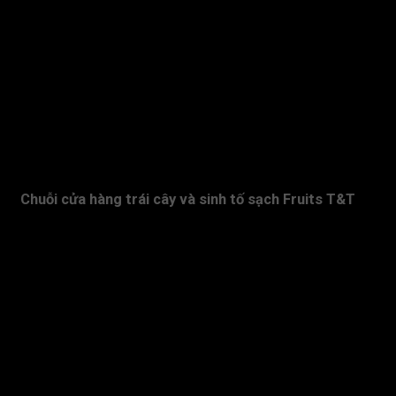
TRÁI CÂY XUẤT KHẨU
SINH TỐ
CÀ PHÊ
TIN TỨC
ỨNG DỤNG MUA HÀNG
Chuỗi cửa hàng trái cây và sinh tố sạch Fruits T&T
Mua trái cây tại Fruits T&T Quý khách hàng có thể truy xuất
nguồn gốc trái cây với các thông tin về vùng trồng, lượng chất
bảo vệ thực vật,... .
TRANG CHỦ
GIỚI THIỆU
CỬA HÀNG
HỖ TRỢ KHÁCH HÀNG