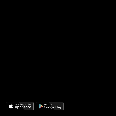
Gửi yêu cầu hỗ trợ
Hướng dẫn đặt hàng
Giao hàng & Nhận hàng
Chính sách đổi trả
VỀ CHÚNG TÔI
Giới thiệu
Chính sách bảo mật
Chính sách giải quyết khiếu nại
Điều khoản sử dụng
PHƯƠNG THỨC THANH TOÁN
GIAO HÀNG BỞI:
TẢI ỨNG DỤNG