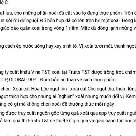
ộ C.
hạt lựu, cho những phần xoài đã cắt vào lọ đựng thực phẩm. Trộn 
 sôi rồi để nguội. Đổ hỗn hợp đã có lên trên bề mặt xoài. Đóng k
sẽ giúp bảo quản xoài trong vòng 1 năm. Mặc dù đông lạnh những 
ng cách ép nước uống hay xay sinh tố. Vị xoài tươi mát, thanh ngọ
g ty xuất khẩu Vina T&T, xoài tại Fruits T&T được trồng trọt, chă
ACCP, GLOBALGAP…. Đảm bảo an toàn vệ sinh thực phẩm.
 chọn: Xoài cát Hòa Lộc ngọt lịm; xoài cát Chu ngọt dịu, thơm lừng
ngọt thích hợp cho những ai “nghiện” xoài nhưng muốn đổi vị. Kèm
hẳng có gì mà không chọn xoài để thưởng thức mỗi ngày.
àng được truy xuất nguồn gốc từng quả xoài qua app truy xuất ngu
 làm quà thì Fruits T&t sẽ thiết kể giỏ quà và giao hàng tận nơi c