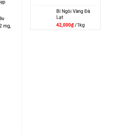
đẹp
Bí Ngòi Vàng Đà
Lạt
iều
42,000
₫
/1kg
,2 mg,