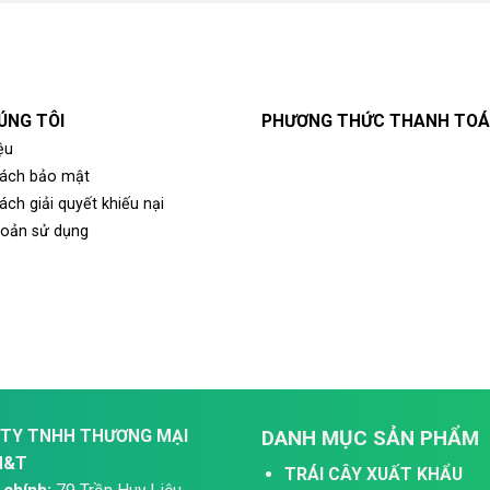
ÚNG TÔI
PHƯƠNG THỨC THANH TO
ệu
sách bảo mật
ách giải quyết khiếu nại
hoản sử dụng
TY TNHH THƯƠNG MẠI
DANH MỤC SẢN PHẨM
H&T
TRÁI CÂY XUẤT KHẨU