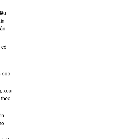
đều
ín
vẫn
t có
m sóc
; xoài
 theo
ồn
ho