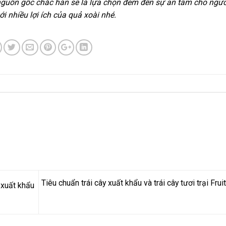
nguồn gốc chắc hẳn sẽ là lựa chọn đem đến sự an tâm cho ngườ
i nhiều lợi ích của quả xoài nhé.
Tiêu chuẩn trái cây xuất khẩu và trái cây tươi trại Fru
 xuất khẩu