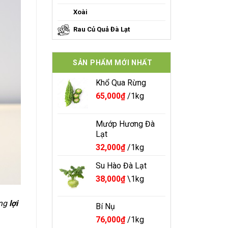
Xoài
Rau Củ Quả Đà Lạt
SẢN PHẨM MỚI NHẤT
Khổ Qua Rừng
65,000
₫
/1kg
Mướp Hương Đà
Lạt
32,000
₫
/1kg
Su Hào Đà Lạt
38,000
₫
\1kg
ững
lợi
Bí Nụ
76,000
₫
/1kg