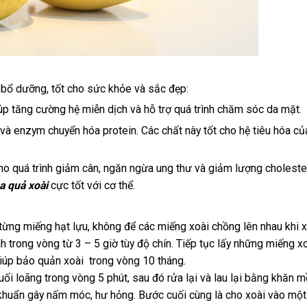
t bổ dưỡng, tốt cho sức khỏe và sắc đẹp:
úp tăng cường hệ miễn dịch và hỗ trợ quá trình chăm sóc da mặt.
và enzym chuyển hóa protein. Các chất này tốt cho hệ tiêu hóa củ
cho quá trình giảm cân, ngăn ngừa ung thư và giảm lượng choleste
a quả xoài
cực tốt với cơ thể.
 từng miếng hạt lựu, không để các miếng xoài chồng lên nhau khi x
nh trong vòng từ 3 – 5 giờ tùy độ chín. Tiếp tục lấy những miếng x
giúp bảo quản xoài trong vòng 10 tháng.
i loãng trong vòng 5 phút, sau đó rửa lại và lau lại bằng khăn 
i khuẩn gây nấm móc, hư hỏng. Bước cuối cùng là cho xoài vào mộ