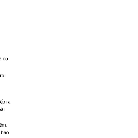
a cơ
rol
ếp ra
oài
mềm.
t bao