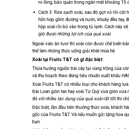
ni-lông, bảo quản trong ngăn mát khoảng 15 đ
Cách 3: Rửa sạch xoài, sau đó gọt vỏ rồi cắt 
hỗn hợp gồm đường và nước, khuấy đều tay, đun
hộp xoài rồi bỏ vào trong tủ lạnh. Cách này 
giữ được những
lợi ích của quả xoài
.
Ngoài việc ăn tươi thì xoài còn được chế biến bằ
thể làm những thức uống giải khát mùa hè.
Xoài tại Fruits T&T có gì đặc biệt:
Thừa hưởng nguồn trái cây tại vùng trồng của côn
và thu hoạch theo đúng tiêu chuẩn xuất khẩu H
Xoài Fruits T&T có nhiều loại cho khách hàng lựa
Đài Loan giòn tan hay xoài Tứ Quý vừa giòn vừa 
đó với nhiều
tác dụng của quả xoài
rất tốt thì c
Đặc biệt, lần đầu tiên thưởng thức xoài, khách h
gốc của Fruits T&T. Và nếu muốn gửi tặng hoa quả
bạn.