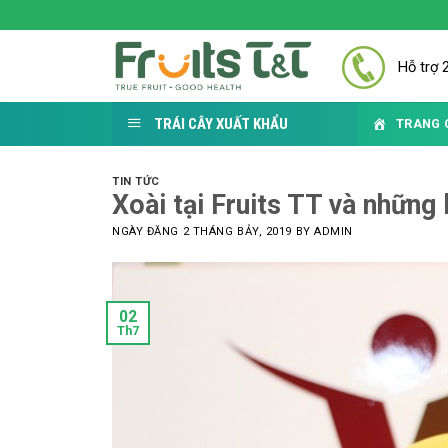
Skip
to
content
Hỗ trợ 
TRÁI CÂY XUẤT KHẨU
TRANG 
TIN TỨC
Xoài tại Fruits TT và những
NGÀY ĐĂNG
2 THÁNG BẢY, 2019
BY
ADMIN
02
Th7