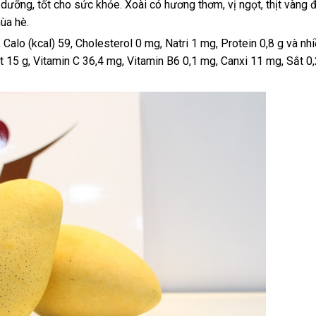
ổ dưỡng, tốt cho sức khỏe. Xoài có hương thơm, vị ngọt, thịt vàng 
ùa hè.
 Calo (kcal) 59, Cholesterol 0 mg, Natri 1 mg, Protein 0,8 g và nh
t 15 g, Vitamin C 36,4 mg, Vitamin B6 0,1 mg, Canxi 11 mg, Sắt 0