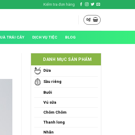
Kiểm tra đơn hàng
0
₫
QUÀ TRÁI CÂY
DỊCH VỤ TIỆC
BLOG
DANH MỤC SẢN PHẨM
Dừa
Sầu riêng
Bưởi
Vú sữa
Chôm Chôm
Thanh long
Nhãn