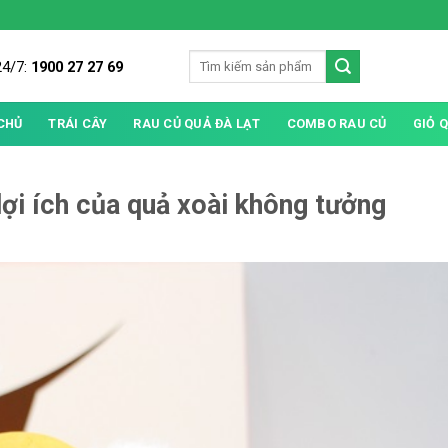
24/7:
1900 27 27 69
CHỦ
TRÁI CÂY
RAU CỦ QUẢ ĐÀ LẠT
COMBO RAU CỦ
GIỎ 
 lợi ích của quả xoài không tưởng