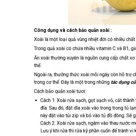
Công dụng và cách bảo quản xoài :
Xoài là một loại quả vùng nhiệt đới có nhiều chấ
Trong quả xoài có chứa nhiều vitamin C và B1, gi
Ăn xoài thường xuyên là nguồn cung cấp chất xơ 
thể.
Ngoài ra, thưởng thức xoài mỗi ngày còn hỗ trợ 
trong cơ thể. Đây là một trong những
tác dụng củ
Cách bảo quản xoài tươi:
Cách 1: Xoài rửa sạch, gọt sạch vỏ, cắt thành
đĩa. Sau đó, đặt dĩa xoài vào trong trong tủ lạ
này đặt vào túi zip và bỏ vào tủ đồ đông. Sẽ 
Cách 2: Xoài rửa sạch, ngâm vào thau nước muố
Lưu ý khi rửa thì rửa kỹ phần cuốn để tránh v