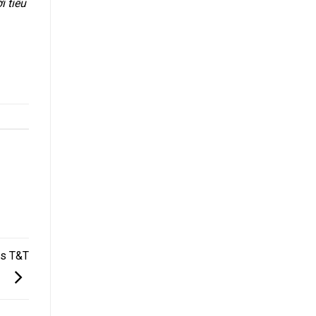
i tiêu
its T&T