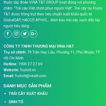
thuộc tập đoàn VINA T&T GROUP hoạt động với phương
châm: "Trái cây Việt chinh phục người Việt". Trái cây tại Fruits
T&T được trồng trọt theo tiêu chuẩn xuất khẩu quốc tế
GlobalGAP, HACCP, APHIS,... đảm bảo trái cây sạch đến tay
người tiêu dùng.
CÔNG TY TNHH THƯƠNG MẠI VINA H&T
Trụ sở chính:
79 Trần Huy Liệu, Phường 11, Phú Nhuận, TP.
Hồ Chí Minh
Hotline:
1900 27 27 69
Website:
fruitstt.vn
Email:
fruitstt@vinatt.com
DANH MỤC SẢN PHẨM
TRÁI CÂY XUẤT KHẨU
SINH TỐ