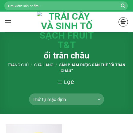
Skip
to
content
ổi trân châu
TRANG CHỦ
/
CỬA HÀNG
/
SẢN PHẨM ĐƯỢC GẮN THẺ “ỔI TRÂN
CHÂU”
LỌC