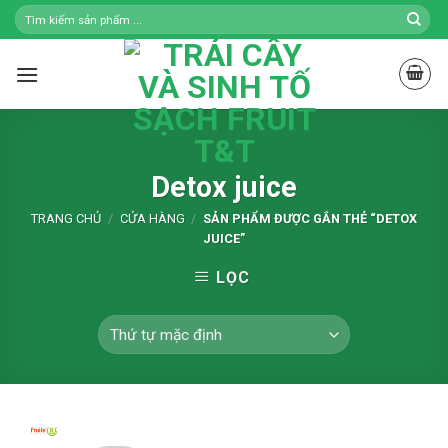
Skip
to
content
Detox juice
TRANG CHỦ
/
CỬA HÀNG
/
SẢN PHẨM ĐƯỢC GẮN THẺ “DETOX
JUICE”
LỌC