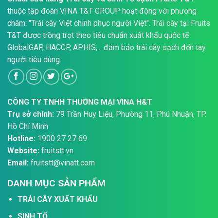
thuộc tập đoàn VINA T&T GROUP hoạt động với phương
châm: "Trái cây Việt chinh phục người Việt". Trái cây tại Fruits
T&T được trồng trọt theo tiêu chuẩn xuất khẩu quốc tế
GlobalGAP, HACCP, APHIS,... đảm bảo trái cây sạch đến tay
người tiêu dùng.
CÔNG TY TNHH THƯƠNG MẠI VINA H&T
Trụ sở chính:
79 Trần Huy Liệu, Phường 11, Phú Nhuận, TP.
Hồ Chí Minh
Hotline:
1900 27 27 69
Website:
fruitstt.vn
Email:
fruitstt@vinatt.com
DANH MỤC SẢN PHẨM
TRÁI CÂY XUẤT KHẨU
SINH TỐ