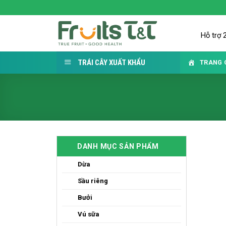
Skip
to
content
Hỗ trợ 
TRÁI CÂY XUẤT KHẨU
TRANG 
DANH MỤC SẢN PHẨM
Dừa
Sầu riêng
Bưởi
Vú sữa