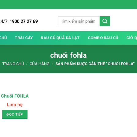
24/7:
1900 27 27 69
CHỦ
TRÁI CÂY
RAU CỦ QUẢ ĐÀ LẠT
COMBO RAU CỦ
GIỎ 
chuối fohla
TRANG CHỦ
/
CỬA HÀNG
/
SẢN PHẨM ĐƯỢC GẮN THẺ “CHUỐI FOHLA”
HẾT HÀNG
Chuối FOHLA
Liên hệ
ĐỌC TIẾP