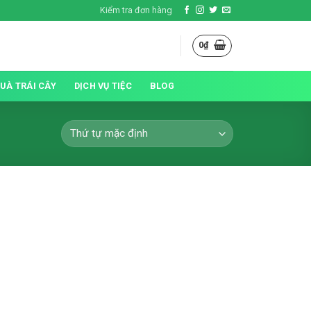
Kiểm tra đơn hàng
0
₫
QUÀ TRÁI CÂY
DỊCH VỤ TIỆC
BLOG