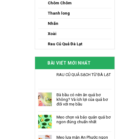
Chôm Chôm
Thanh long
Nhãn
Xoài
Rau Củ Quả Đà Lạt
BÀI VIẾT MỚI NHẤT
RAU CỦ QUẢ SẠCH TỪ ĐÀ LẠT
Bà bầu có nên ăn quả bơ
không? Và ích lợi của quả bơ
đối với mẹ bầu
Mẹo chọn và bảo quản quả bơ
ngon đúng chuẩn nhất
Mẹo lựa mận An Phước ngon