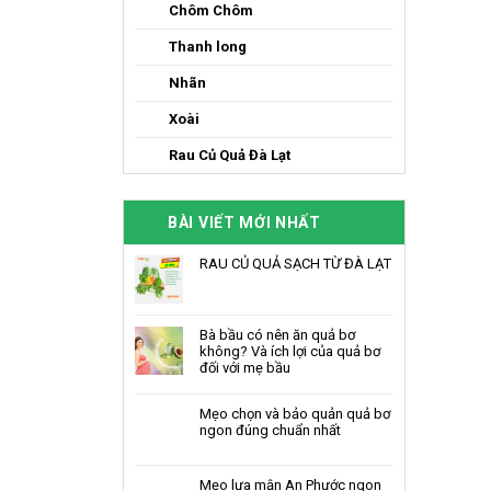
Chôm Chôm
Thanh long
Nhãn
Xoài
Rau Củ Quả Đà Lạt
BÀI VIẾT MỚI NHẤT
RAU CỦ QUẢ SẠCH TỪ ĐÀ LẠT
Bà bầu có nên ăn quả bơ
không? Và ích lợi của quả bơ
đối với mẹ bầu
Mẹo chọn và bảo quản quả bơ
ngon đúng chuẩn nhất
Mẹo lựa mận An Phước ngon