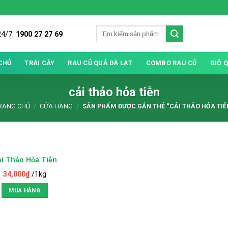
24/7:
1900 27 27 69
CHỦ
TRÁI CÂY
RAU CỦ QUẢ ĐÀ LẠT
COMBO RAU CỦ
GIỎ 
cải thảo hỏa tiễn
RANG CHỦ
/
CỬA HÀNG
/
SẢN PHẨM ĐƯỢC GẮN THẺ “CẢI THẢO HỎA TIỄ
i Thảo Hỏa Tiễn
34,000
₫
/1kg
MUA HÀNG