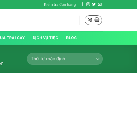
Kiểm tra đơn hàng
0
₫
QUÀ TRÁI CÂY
DỊCH VỤ TIỆC
BLOG
N”