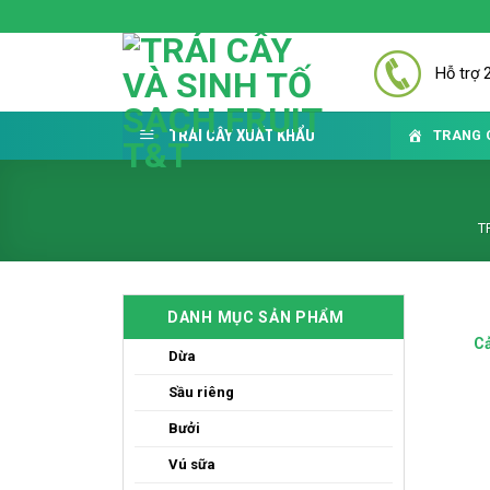
Skip
to
content
Hỗ trợ 
TRÁI CÂY XUẤT KHẨU
TRANG 
T
DANH MỤC SẢN PHẨM
Cả
Dừa
Sầu riêng
Bưởi
Vú sữa