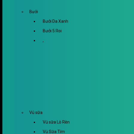
Bưởi
Bưởi Da Xanh
Bưởi 5 Roi
,
Vú sữa
Vú sữa Lò Rèn
Vú Sữa Tím