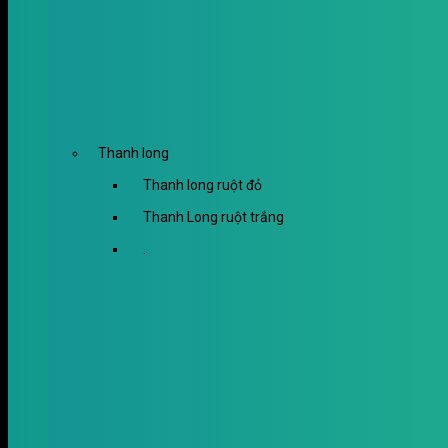
Thanh long
Thanh long ruột đỏ
Thanh Long ruột trắng
.