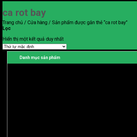
ca rot bay
Trang chủ
/
Cửa hàng
/
Sản phẩm được gắn thẻ “ca rot bay”
Lọc
Hiển thị một kết quả duy nhất
Danh mục sản phẩm
Dừa
Dừa xiêm bến tre
Dừa Dứa
.
Sầu riêng
Sầu Riêng Ri 6
Sầu riêng Cái Mơn
Sầu Riêng Monthong
Sầu Riêng Chuồng Bò
.
Bưởi
Bưởi Da Xanh
Bưởi 5 Roi
,
Vú sữa
Vú sữa Lò Rèn