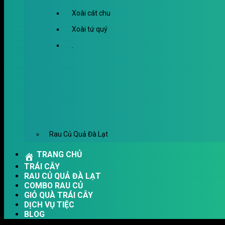
Xoài cát chu
Xoài tứ quý
.
Rau Củ Quả Đà Lạt
TRANG CHỦ
TRÁI CÂY
RAU CỦ QUẢ ĐÀ LẠT
COMBO RAU CỦ
GIỎ QUÀ TRÁI CÂY
DỊCH VỤ TIỆC
BLOG