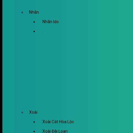
Nhãn
Nhãn Ido
.
Xoài
Xoài Cát Hòa Lộc
Xoài Đài Loan