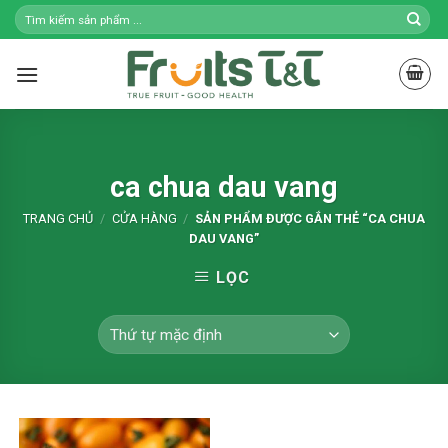
Skip
to
content
ca chua dau vang
TRANG CHỦ
/
CỬA HÀNG
/
SẢN PHẨM ĐƯỢC GẮN THẺ “CA CHUA
DAU VANG”
LỌC