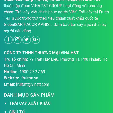
thuộc tập đoàn VINA T&T GROUP hoạt động với phương
châm: "Trái cây Việt chinh phục người Việt". Trái cây tại Fruits
T&T được trồng trọt theo tiêu chuẩn xuất khẩu quốc tế
GlobalGAP, HACCP, APHIS,... đảm bảo trái cây sạch đến tay
người tiêu dùng.
CÔNG TY TNHH THƯƠNG MẠI VINA H&T
Trụ sở chính:
79 Trần Huy Liệu, Phường 11, Phú Nhuận, TP.
Hồ Chí Minh
Hotline:
1900 27 27 69
Website:
fruitstt.vn
Email:
fruitstt@vinatt.com
DANH MỤC SẢN PHẨM
TRÁI CÂY XUẤT KHẨU
SINH TỐ