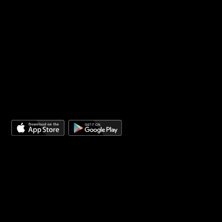
Chính sách bảo mật
Chính sách giải quyết khiếu nại
Điều khoản sử dụng
PHƯƠNG THỨC THANH TOÁN
GIAO HÀNG BỞI:
TẢI ỨNG DỤNG
Chuỗi cửa hàng Trái cây và Sinh Tố sạch Fruits T&T
thuộ