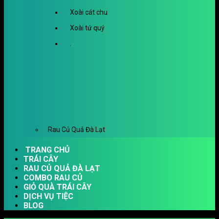
Xoài cát chu
Xoài tứ quý
.
Rau Củ Quả Đà Lạt
TRANG CHỦ
TRÁI CÂY
RAU CỦ QUẢ ĐÀ LẠT
COMBO RAU CỦ
GIỎ QUÀ TRÁI CÂY
DỊCH VỤ TIỆC
BLOG