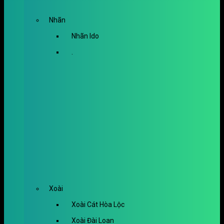
Nhãn
Nhãn Ido
.
Xoài
Xoài Cát Hòa Lộc
Xoài Đài Loan