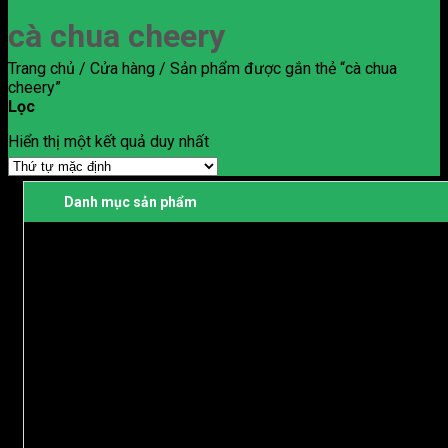
cà chua cheery
Trang chủ
/
Cửa hàng
/
Sản phẩm được gắn thẻ “cà chua
cheery”
Lọc
Hiển thị một kết quả duy nhất
Danh mục sản phẩm
Dừa
Dừa xiêm bến tre
Dừa Dứa
.
Sầu riêng
Sầu Riêng Ri 6
Sầu riêng Cái Mơn
Sầu Riêng Monthong
Sầu Riêng Chuồng Bò
.
Bưởi
Bưởi Da Xanh
Bưởi 5 Roi
,
Vú sữa