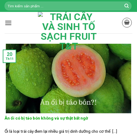
Skip
to
content
20
Th11
Ăn ổi có bị táo bón không và sự thật bất ngờ
Ổi là loại trái cây đem lại nhiều giá trị dinh dưỡng cho cơ thể. [...]