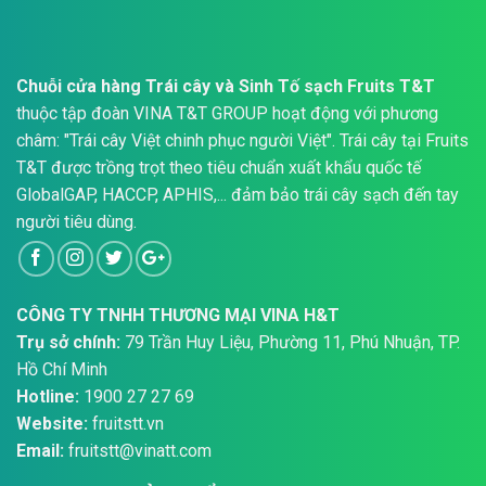
Chuỗi cửa hàng Trái cây và Sinh Tố sạch Fruits T&T
thuộc tập đoàn VINA T&T GROUP hoạt động với phương
châm: "Trái cây Việt chinh phục người Việt". Trái cây tại Fruits
T&T được trồng trọt theo tiêu chuẩn xuất khẩu quốc tế
GlobalGAP, HACCP, APHIS,... đảm bảo trái cây sạch đến tay
người tiêu dùng.
CÔNG TY TNHH THƯƠNG MẠI VINA H&T
Trụ sở chính:
79 Trần Huy Liệu, Phường 11, Phú Nhuận, TP.
Hồ Chí Minh
Hotline:
1900 27 27 69
Website:
fruitstt.vn
Email:
fruitstt@vinatt.com