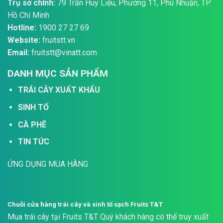
Trụ sở chính:
79 Trần Huy Liệu, Phường 11, Phú Nhuận, TP.
Hồ Chí Minh
Hotline:
1900 27 27 69
Website:
fruitstt.vn
Email:
fruitstt@vinatt.com
DANH MỤC SẢN PHẨM
TRÁI CÂY XUẤT KHẨU
SINH TỐ
CÀ PHÊ
TIN TỨC
ỨNG DỤNG MUA HÀNG
Chuỗi cửa hàng trái cây và sinh tố sạch Fruits T&T
Mua trái cây tại Fruits T&T Quý khách hàng có thể truy xuất