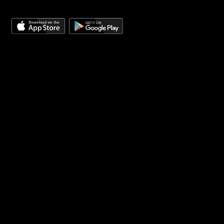
TẢI ỨNG DỤNG
Chuỗi cửa hàng Trái cây và Sinh Tố sạch Fruits T&T
thuộ
tập đoàn VINA T&T GROUP hoạt động với phương châm: "Trái
cây Việt chinh phục người Việt". Trái cây tại Fruits T&T được
trồng trọt theo tiêu chuẩn xuất khẩu quốc tế GlobalGAP,
HACCP, APHIS,... đảm bảo trái cây sạch đến tay người tiêu
dùng.
CÔNG TY TNHH THƯƠNG MẠI VINA H&T
Trụ sở chính:
79 Trần Huy Liệu, Phường 11, Phú Nhuận, TP.
Hồ Chí Minh
Hotline:
1900 27 27 69