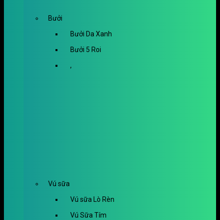
Bưởi
Bưởi Da Xanh
Bưởi 5 Roi
,
Vú sữa
Vú sữa Lò Rèn
Vú Sữa Tím