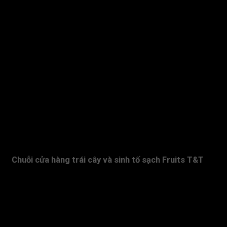
Website:
fruitstt.vn
Email:
fruitstt@vinatt.com
DANH MỤC SẢN PHẨM
TRÁI CÂY XUẤT KHẨU
SINH TỐ
CÀ PHÊ
TIN TỨC
ỨNG DỤNG MUA HÀNG
Chuỗi cửa hàng trái cây và sinh tố sạch Fruits T&T
Mua trái cây tại Fruits T&T Quý khách hàng có thể truy xuất
nguồn gốc trái cây với các thông tin về vùng trồng, lượng chất
bảo vệ thực vật,... .