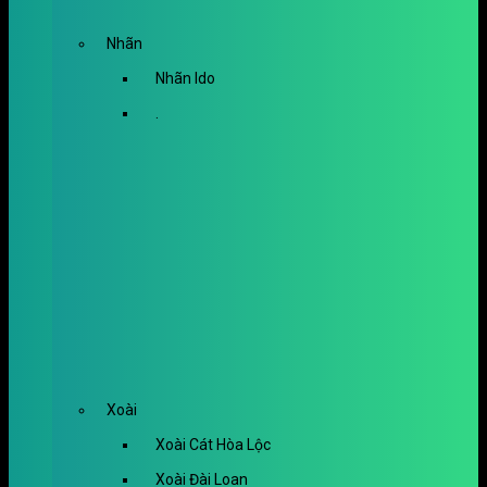
Nhãn
Nhãn Ido
.
Xoài
Xoài Cát Hòa Lộc
Xoài Đài Loan