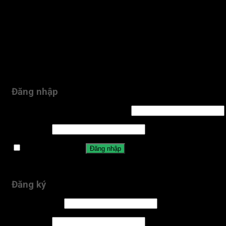
TRANG CHỦ
GIỚI THIỆU
CỬA HÀNG
HỖ TRỢ KHÁCH HÀNG
LIÊN HỆ
ĐĂNG KÝ
Đăng nhập
Login with
Facebook
Login with
Google
Đăng nhập
Tên tài khoản hoặc địa chỉ email
*
Mật khẩu
*
Ghi nhớ mật khẩu
Đăng nhập
Quên mật khẩu?
Đăng ký
Địa chỉ email
*
Mật khẩu
*