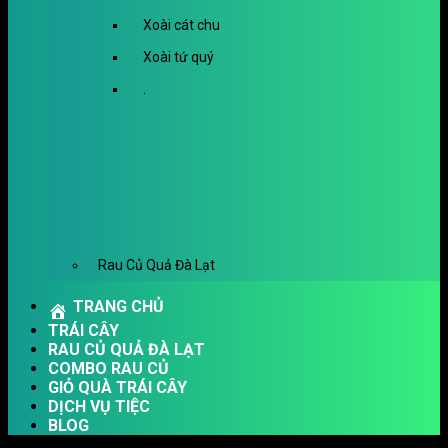
Xoài cát chu
Xoài tứ quý
.
Rau Củ Quả Đà Lạt
TRANG CHỦ
TRÁI CÂY
RAU CỦ QUẢ ĐÀ LẠT
COMBO RAU CỦ
GIỎ QUÀ TRÁI CÂY
DỊCH VỤ TIỆC
BLOG