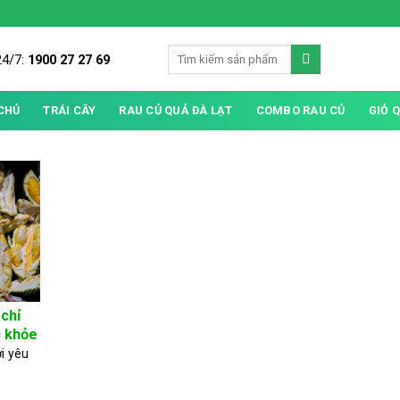
24/7:
1900 27 27 69
CHỦ
TRÁI CÂY
RAU CỦ QUẢ ĐÀ LẠT
COMBO RAU CỦ
GIỎ 
chỉ
c khỏe
ời yêu