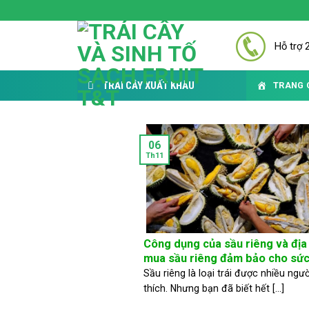
Skip
to
content
Hỗ trợ 
TRÁI CÂY XUẤT KHẨU
TRANG 
06
Th11
Công dụng của sầu riêng và địa 
mua sầu riêng đảm bảo cho sứ
Sầu riêng là loại trái được nhiều ngư
thích. Nhưng bạn đã biết hết [...]