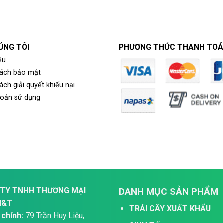
ÚNG TÔI
PHƯƠNG THỨC THANH TO
ệu
sách bảo mật
ách giải quyết khiếu nại
hoản sử dụng
TY TNHH THƯƠNG MẠI
DANH MỤC SẢN PHẨM
H&T
TRÁI CÂY XUẤT KHẨU
 chính:
79 Trần Huy Liệu,