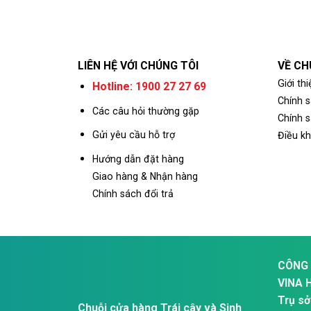
LIÊN HỆ VỚI CHÚNG TÔI
VỀ CH
Giới thi
Hotline: 1900 27 27 69
Chính 
Các câu hỏi thường gặp
Chính s
Gửi yêu cầu hỗ trợ
Điều k
Hướng dẫn đặt hàng
Giao hàng & Nhận hàng
Chính sách đổi trả
CÔNG 
VINA 
Trụ sở
Chuỗi cửa hàng Trái cây và Sinh