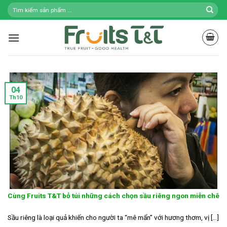
Skip
to
content
04
Th10
Cùng Fruits T&T bỏ túi những cách chọn sầu riêng ngon miễn chê
Sầu riêng là loại quả khiến cho người ta “mê mẩn” với hương thơm, vị [...]