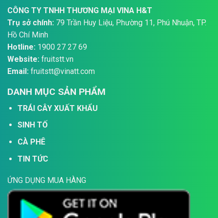
CÔNG TY TNHH THƯƠNG MẠI VINA H&T
Trụ sở chính:
79 Trần Huy Liệu, Phường 11, Phú Nhuận, TP.
Hồ Chí Minh
Hotline:
1900 27 27 69
Website:
fruitstt.vn
Email:
fruitstt@vinatt.com
DANH MỤC SẢN PHẨM
TRÁI CÂY XUẤT KHẨU
SINH TỐ
CÀ PHÊ
TIN TỨC
ỨNG DỤNG MUA HÀNG