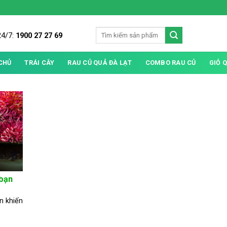
24/7:
1900 27 27 69
CHỦ
TRÁI CÂY
RAU CỦ QUẢ ĐÀ LẠT
COMBO RAU CỦ
GIỎ 
 bạn
n khiến