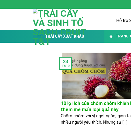
Skip
to
content
Hỗ trợ 
TRÁI CÂY XUẤT KHẨU
TRANG 
23
Th10
10 lợi ích của chôm chôm khiến
thêm mê mẩn loại quả này
Chôm chôm với vị ngọt ngào, giòn ta
nhiều người yêu thích. Nhưng sự [...]