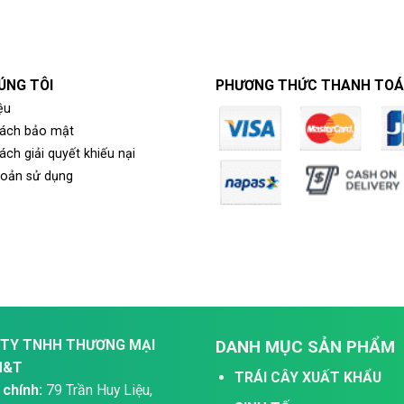
ÚNG TÔI
PHƯƠNG THỨC THANH TO
ệu
sách bảo mật
ách giải quyết khiếu nại
hoản sử dụng
TY TNHH THƯƠNG MẠI
DANH MỤC SẢN PHẨM
H&T
TRÁI CÂY XUẤT KHẨU
 chính:
79 Trần Huy Liệu,