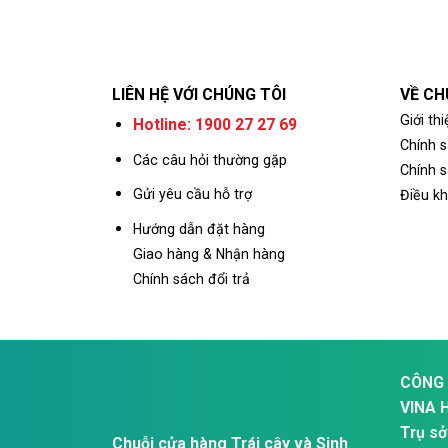
LIÊN HỆ VỚI CHÚNG TÔI
VỀ CH
Giới thi
Hotline: 1900 27 27 69
Chính 
Các câu hỏi thường gặp
Chính s
Gửi yêu cầu hỗ trợ
Điều k
Hướng dẫn đặt hàng
Giao hàng & Nhận hàng
Chính sách đổi trả
CÔNG 
VINA 
Trụ sở
Chuỗi cửa hàng Trái cây và Sinh