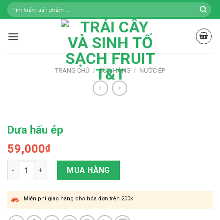
Skip
to
content
TRANG CHỦ
/
CỬA HÀNG
/
NƯỚC ÉP
Dưa hấu ép
59,000
₫
Dưa hấu ép số lượng
MUA HÀNG
Miễn phí giao hàng cho hóa đơn trên 200k