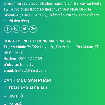
châm: "Trái cây Việt chinh phục người Việt". Trái cây tại Fruits
T&T được trồng trọt theo tiêu chuẩn xuất khẩu quốc tế
GlobalGAP, HACCP, APHIS,... đảm bảo trái cây sạch đến tay
người tiêu dùng.
CÔNG TY TNHH THƯƠNG MẠI VINA H&T
Trụ sở chính:
79 Trần Huy Liệu, Phường 11, Phú Nhuận, TP.
Hồ Chí Minh
Hotline:
1900 27 27 69
Website:
fruitstt.vn
Email:
fruitstt@vinatt.com
DANH MỤC SẢN PHẨM
TRÁI CÂY XUẤT KHẨU
SINH TỐ
CÀ PHÊ