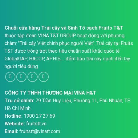
Chuỗi cửa hàng Trái cây và Sinh Tố sạch Fruits T&T
thuộc tập đoàn VINA T&T GROUP hoạt động với phương
châm: "Trái cây Việt chinh phục người Việt". Trái cây tại Fruits
T&T được trồng trọt theo tiêu chuẩn xuất khẩu quốc tế
GlobalGAP, HACCP, APHIS,... đảm bảo trái cây sạch đến tay
người tiêu dùng.
CÔNG TY TNHH THƯƠNG MẠI VINA H&T
Trụ sở chính:
79 Trần Huy Liệu, Phường 11, Phú Nhuận, TP.
Hồ Chí Minh
Hotline:
1900 27 27 69
Website:
fruitstt.vn
Email:
fruitstt@vinatt.com