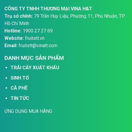
CÔNG TY TNHH THƯƠNG MẠI VINA H&T
Trụ sở chính:
79 Trần Huy Liệu, Phường 11, Phú Nhuận, TP.
Hồ Chí Minh
Hotline:
1900 27 27 69
Website:
fruitstt.vn
Email:
fruitstt@vinatt.com
DANH MỤC SẢN PHẨM
TRÁI CÂY XUẤT KHẨU
SINH TỐ
CÀ PHÊ
TIN TỨC
ỨNG DỤNG MUA HÀNG