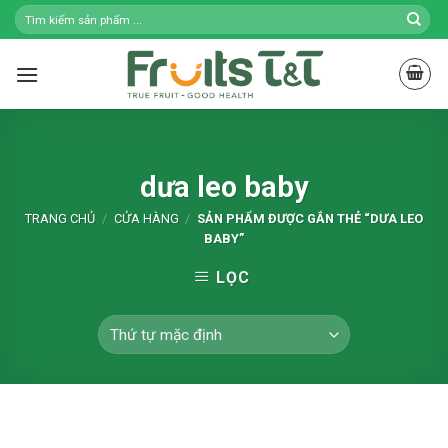
Skip
to
content
dưa leo baby
TRANG CHỦ
/
CỬA HÀNG
/
SẢN PHẨM ĐƯỢC GẮN THẺ “DƯA LEO
BABY”
LỌC