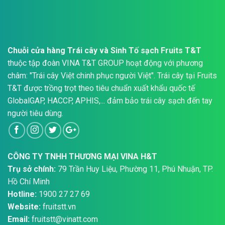
Chuỗi cửa hàng Trái cây và Sinh Tố sạch Fruits T&T
thuộc tập đoàn VINA T&T GROUP hoạt động với phương
châm: "Trái cây Việt chinh phục người Việt". Trái cây tại Fruits
T&T được trồng trọt theo tiêu chuẩn xuất khẩu quốc tế
GlobalGAP, HACCP, APHIS,... đảm bảo trái cây sạch đến tay
người tiêu dùng.
CÔNG TY TNHH THƯƠNG MẠI VINA H&T
Trụ sở chính:
79 Trần Huy Liệu, Phường 11, Phú Nhuận, TP.
Hồ Chí Minh
Hotline:
1900 27 27 69
Website:
fruitstt.vn
Email:
fruitstt@vinatt.com